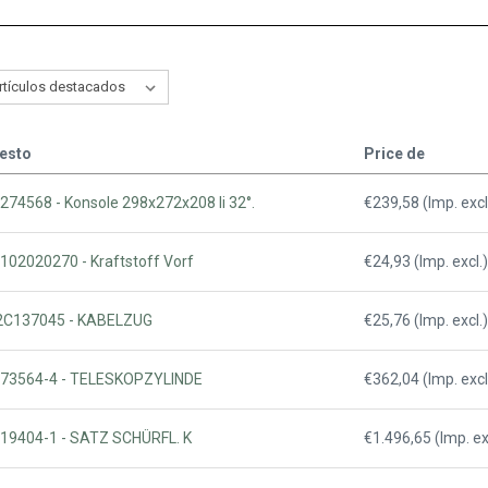
esto
Price de
274568 - Konsole 298x272x208 li 32°.
€239,58 (Imp. excl
0102020270 - Kraftstoff Vorf
€24,93 (Imp. excl.)
22C137045 - KABELZUG
€25,76 (Imp. excl.)
1073564-4 - TELESKOPZYLINDE
€362,04 (Imp. excl
019404-1 - SATZ SCHÜRFL. K
€1.496,65 (Imp. ex