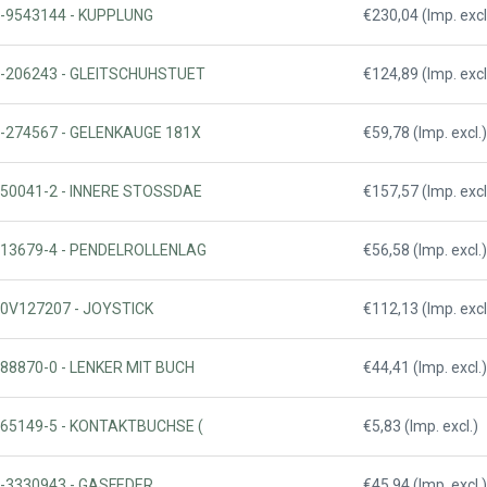
18-9543144 - KUPPLUNG
€230,04 (Imp. excl
65-206243 - GLEITSCHUHSTUET
€124,89 (Imp. excl
65-274567 - GELENKAUGE 181X
€59,78 (Imp. excl.)
0150041-2 - INNERE STOSSDAE
€157,57 (Imp. excl
0213679-4 - PENDELROLLENLAG
€56,58 (Imp. excl.)
200V127207 - JOYSTICK
€112,13 (Imp. excl
188870-0 - LENKER MIT BUCH
€44,41 (Imp. excl.)
0265149-5 - KONTAKTBUCHSE (
€5,83 (Imp. excl.)
18-3330943 - GASFEDER
€45,94 (Imp. excl.)