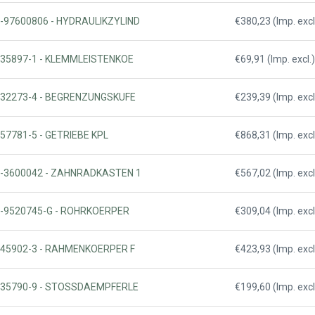
12-97600806 - HYDRAULIKZYLIND
€380,23 (Imp. excl
1035897-1 - KLEMMLEISTENKOE
€69,91 (Imp. excl.)
0132273-4 - BEGRENZUNGSKUFE
€239,39 (Imp. excl
257781-5 - GETRIEBE KPL
€868,31 (Imp. excl
18-3600042 - ZAHNRADKASTEN 1
€567,02 (Imp. excl
18-9520745-G - ROHRKOERPER
€309,04 (Imp. excl
0145902-3 - RAHMENKOERPER F
€423,93 (Imp. excl
1035790-9 - STOSSDAEMPFERLE
€199,60 (Imp. excl