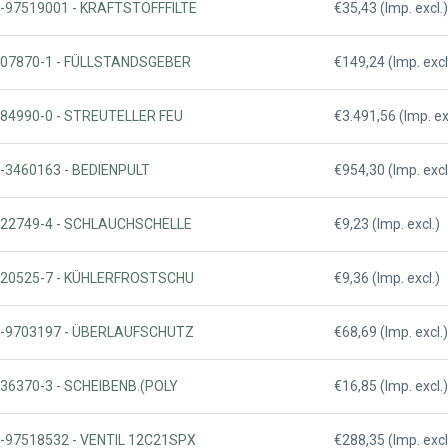
12-97519001 - KRAFTSTOFFFILTE
€35,43 (Imp. excl.)
1007870-1 - FÜLLSTANDSGEBER
€149,24 (Imp. excl
0184990-0 - STREUTELLER FEU
€3.491,56 (Imp. ex
8-3460163 - BEDIENPULT
€954,30 (Imp. excl
0222749-4 - SCHLAUCHSCHELLE
€9,23 (Imp. excl.)
1320525-7 - KÜHLERFROSTSCHU
€9,36 (Imp. excl.)
18-9703197 - ÜBERLAUFSCHUTZ
€68,69 (Imp. excl.)
236370-3 - SCHEIBENB.(POLY
€16,85 (Imp. excl.)
2-97518532 - VENTIL 12C21SPX
€288,35 (Imp. excl