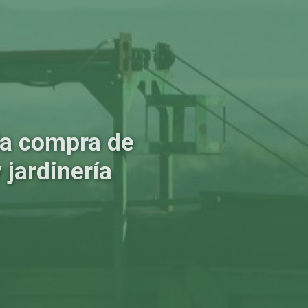
 la compra de
 jardinería