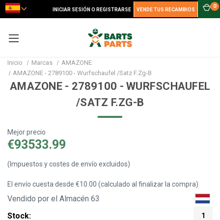
0
INICIAR SESIÓN O REGISTRARSE
VENDE TUS RECAMBIOS
Inicio
Marcas
AMAZONE
AMAZONE - 2789100 - Wurfschaufel /Satz F.Zg-B
AMAZONE - 2789100 - WURFSCHAUFEL
/SATZ F.ZG-B
Mejor precio
€93533.99
(Impuestos y costes de envío excluidos)
El envío cuesta desde €10.00 (calculado al finalizar la compra)
Vendido por el Almacén 63
Stock:
1