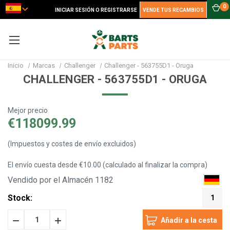
0
INICIAR SESIÓN O REGISTRARSE
VENDE TUS RECAMBIOS
Inicio
Marcas
Challenger
Challenger - 563755D1 - Oruga
CHALLENGER - 563755D1 - ORUGA
Mejor precio
€118099.99
(Impuestos y costes de envío excluidos)
El envío cuesta desde €10.00 (calculado al finalizar la compra)
Vendido por el Almacén 1182
Stock:
1
Disminuir
Incrementar