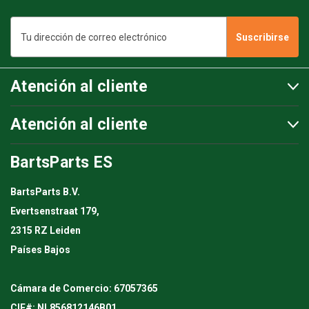
Dirección
de
correo
electrónico
Atención al cliente
Atención al cliente
BartsParts ES
BartsParts B.V.
Evertsenstraat 179,
2315 RZ Leiden
Países Bajos
Cámara de Comercio: 67057365
CIF#: NL856812146B01