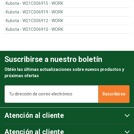
Kubota - W21CS06915 - WORK
Kubota - W21CS06919 - WORK
Kubota - W21CS06912 - WORK
Kubota - W21CS06910 - WORK
Suscribirse a nuestro boletín
Obtén las últimas actualizaciones sobre nuevos productos y
próximas ofertas
Dirección
de
correo
electrónico
Atención al cliente
Atención al cliente