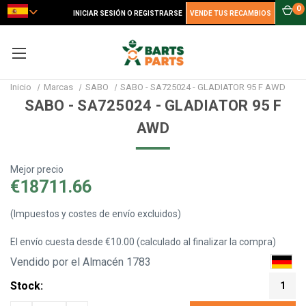
0
INICIAR SESIÓN O REGISTRARSE
VENDE TUS RECAMBIOS
Inicio
Marcas
SABO
SABO - SA725024 - GLADIATOR 95 F AWD
SABO - SA725024 - GLADIATOR 95 F
AWD
Mejor precio
€18711.66
(Impuestos y costes de envío excluidos)
El envío cuesta desde €10.00 (calculado al finalizar la compra)
Vendido por el Almacén 1783
Stock:
1