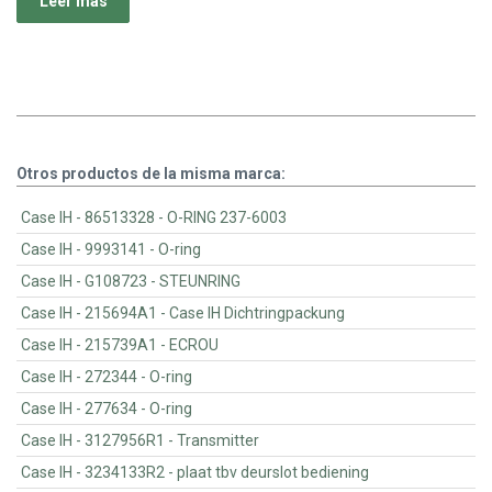
Leer más
Otros productos de la misma marca:
Case IH - 86513328 - O-RING 237-6003
Case IH - 9993141 - O-ring
Case IH - G108723 - STEUNRING
Case IH - 215694A1 - Case IH Dichtringpackung
Case IH - 215739A1 - ECROU
Case IH - 272344 - O-ring
Case IH - 277634 - O-ring
Case IH - 3127956R1 - Transmitter
Case IH - 3234133R2 - plaat tbv deurslot bediening