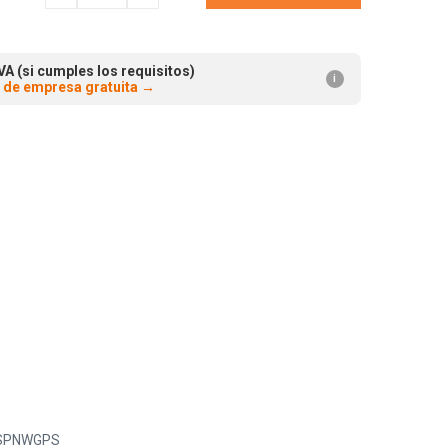
cantidad:
cantidad:
A (si cumples los requisitos)
i
 de empresa gratuita
→
5SPNWGPS