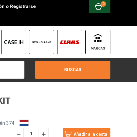
0
ión
o
Registrarse
MARCAS
BUSCAR
KIT
cén 374
Disminuir
Incrementar