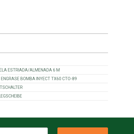
d - 17710074 - ARANDELA ESTRIADA/ALMENADA 6 M
d - 82850359 - B TUBO ENGRASE BOMBA INYECT TX60 CTO-89
7638226 - MAGNETSCHALTER
7347331 - UNTERLEGSCHEIBE