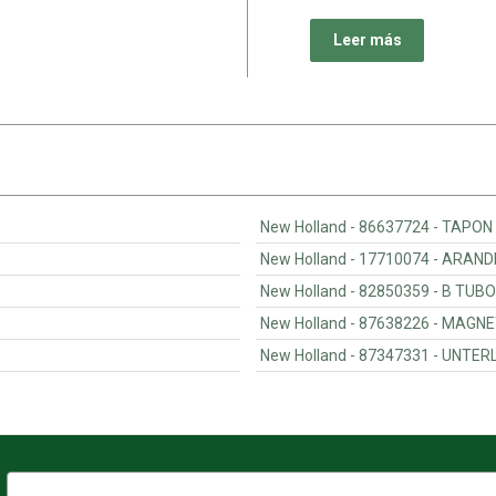
Leer más
New Holland - 86637724 - TAPON
New Hollan
New Hollan
New Holland - 8
New Holland - 8
Dirección